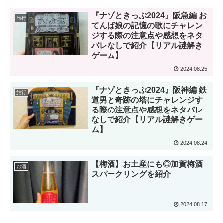
『ナゾときっぷ2024』阪急編 お
旅行
てんば娘の記憶の歌にチャレン
ジする際の注意点や感想をネタ
バレなしで紹介【リアル謎解き
ゲーム】
2024.08.25
『ナゾときっぷ2024』阪神編 鉄
旅行
道男と奇跡の塔にチャレンジす
る際の注意点や感想をネタバレ
なしで紹介【リアル謎解きゲー
ム】
2024.08.24
【梅酒】お土産にも◎加賀梅酒
お酒
スパークリングを紹介
2024.08.17