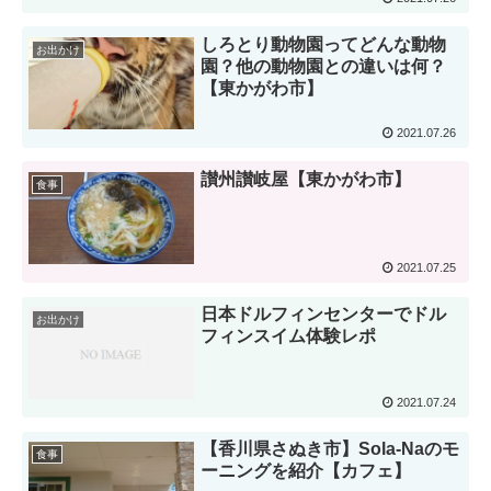
しろとり動物園ってどんな動物
お出かけ
園？他の動物園との違いは何？
【東かがわ市】
2021.07.26
讃州讃岐屋【東かがわ市】
食事
2021.07.25
日本ドルフィンセンターでドル
お出かけ
フィンスイム体験レポ
2021.07.24
【香川県さぬき市】Sola-Naのモ
食事
ーニングを紹介【カフェ】