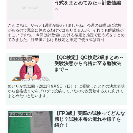
う式をまとめてみた～計数値編
～
こんにちは、やっと1週間が終わりましたね。今週の日曜日に試験
があるので完全に休めるわけではありませんが、それでも解放感が
すごいですね。 今回は計数値における検定と推定で使う式をまとめ
てみました。計量値における検定と推定で使う式は前回...
【QC検定】QC検定2級まとめ～
資格・試験・勉強
受験決意から合格に至る勉強法
まで～
めいりが第32回（2021年9月5日（日））に受験したときの決意表明
から合格後までをブログで投稿していたので次受験する方に向けて
まとめたいと思います。
【FP3級】実際の試験ってどんな
資格・試験・勉強
感じ？試験本番の流れや様子を
紹介！