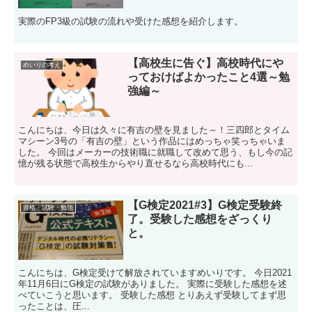
実際のFP3級の試験の流れや受けた感想を紹介します。
【高校生に告ぐ】高校時代にや
めいりの考え
っておけばよかったこと4選～勉
強編～
こんにちは、今日は久々に有吉の壁を見ました～！三四郎とタイム
マシーン3号の「有吉の壁」という作品にはめっちゃ笑っちゃいま
した。 今回はメーカーの技術職に就職して改めて思う、もし今の記
憶が残る状態で高校生からやり直せるなら高校時代にも...
【G検定2021#3】G検定受験終
資格・試験・勉強
了。受験した感想をざっくり
と。
こんにちは、G検定受けて解放されていますめいりです。 今日2021
年11月6日にG検定の試験がありました。 実際に受験した感想を述
べていこうと思います。 受験した感想 とりあえず受験してまず思
ったことは、圧...