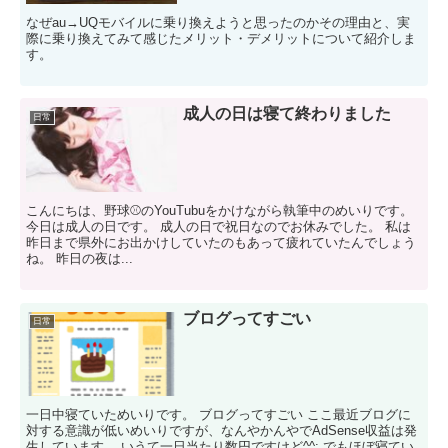
なぜau→UQモバイルに乗り換えようと思ったのかその理由と、実
際に乗り換えてみて感じたメリット・デメリットについて紹介しま
す。
成人の日は寝て終わりました
日常
こんにちは、野球⚾のYouTubuをかけながら執筆中のめいりです。
今日は成人の日です。 成人の日で祝日なのでお休みでした。 私は
昨日まで県外にお出かけしていたのもあって疲れていたんでしょう
ね。 昨日の夜は...
ブログってすごい
日常
一日中寝ていためいりです。 ブログってすごい ここ最近ブログに
対する意識が低いめいりですが、なんやかんやでAdSense収益は発
生しています。 いうて一日当たり数円ですけど^^; でもほぼ寝てい