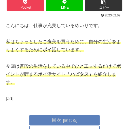
Pocket
LINE
コピー
2023.02.09
こんにちは、仕事が充実しているめいりです。
私はちょっとしたご褒美を買うために、自分の生活をよ
りよくするために
ポイ活
しています。
今回は
普段の生活をしている中でひと工夫するだけでポ
イントが貯まるポイ活サイト
「ハピタス」
を紹介しま
す。
[ad]
目次