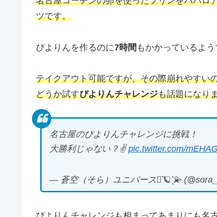
名古屋コーチンの卵を使ったプリンをババロ
ツです。
ぴよりんを作るのに
7時間
もかかっているよう
テイクアウト可能ですが、その際崩れやすい
どうか試す
ぴよりんチャレンジ
も話題になり
名古屋のぴよりんチャレンジに挑戦！
大勝利じゃない？✌️
pic.twitter.com/mEHA
— 蒼空（そら）ユニバース⋆͛🪐 ͙͛💫 (@sora_u
ぴよりんチャレンジも相まってあまりにも名