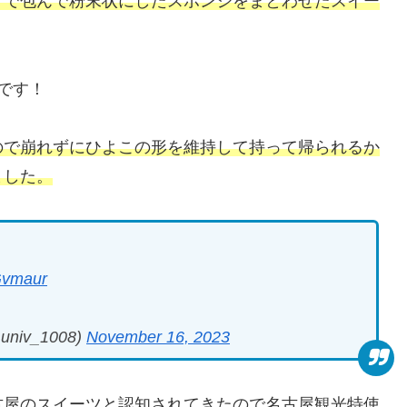
アで包んで粉末状にしたスポンジをまとわせたスイー
です！
ので崩れずにひよこの形を維持して持って帰られるか
ました。
Gvmaur
niv_1008)
November 16, 2023
古屋のスイーツと認知されてきたので名古屋観光特使