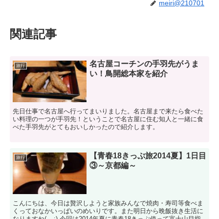
meiri@210701
関連記事
名古屋コーチンの手羽先がうま
旅行
い！鳥開総本家を紹介
先日仕事で名古屋へ行ってまいりました。名古屋まで来たら食べた
い料理の一つが手羽先！ということで名古屋に住む知人と一緒に食
べた手羽先がとてもおいしかったので紹介します。
【青春18きっぷ旅2014夏】1日目
旅行
③～京都編～
こんにちは、今日は贅沢しようと家族みんなで焼肉・寿司等食べま
くっておなかいっぱいのめいりです。また明日から晩飯抜き生活に
なりますね(-_-;) 今回は2014年夏に青春18きっぷ使って富士山目指