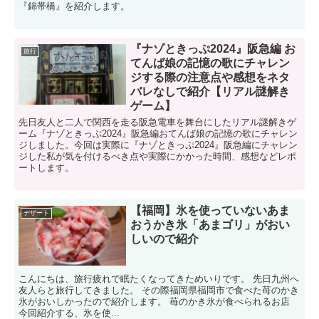
『錦帯橋』を紹介します。
『ナゾときっぷ2024』阪急編 お
旅行
てんば娘の記憶の歌にチャレン
ジする際の注意点や感想をネタ
バレなしで紹介【リアル謎解き
ゲーム】
先日友人と二人で関西を走る阪急電車を舞台にしたリアル謎解きゲ
ーム『ナゾときっぷ2024』阪急編おてんば娘の記憶の歌にチャレン
ジしました。今回は実際に『ナゾときっぷ2024』阪急編にチャレン
ジした私が気を付けるべき点や実際にかかった時間、感想などレポ
ートします。
【福岡】氷を使っていないあま
デザート
おうかき氷「あまゴリ」がおい
しいので紹介
こんにちは、旅行疲れで眠たくなってきためいりです。 先日九州へ
友人らと旅行してきました。 その際福岡県福岡市で食べた苺のかき
氷がおいしかったので紹介します。 苺のかき氷が食べられるお店
今回紹介する、氷を使...