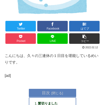
Twitter
Facebook
はてブ
Pocket
LINE
コピー
2022.02.12
こんにちは、久々の三連休の１日目を堪能しているめい
りです。
[ad]
目次
髪切りました