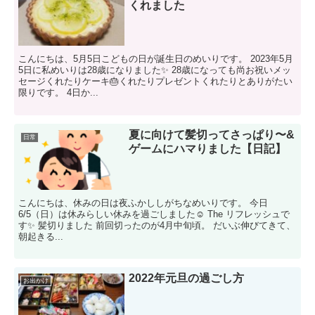
くれました
こんにちは、5月5日こどもの日が誕生日のめいりです。 2023年5月
5日に私めいりは28歳になりました✨ 28歳になっても尚お祝いメッ
セージくれたりケーキ🎂くれたりプレゼントくれたりとありがたい
限りです。 4日か...
夏に向けて髪切ってさっぱり〜&
日常
ゲームにハマりました【日記】
こんにちは、休みの日は夜ふかししがちなめいりです。 今日
6/5（日）は休みらしい休みを過ごしました☺️ The リフレッシュで
す✨ 髪切りました 前回切ったのが4月中旬頃。 だいぶ伸びてきて、
朝起きる...
2022年元旦の過ごし方
お出かけ