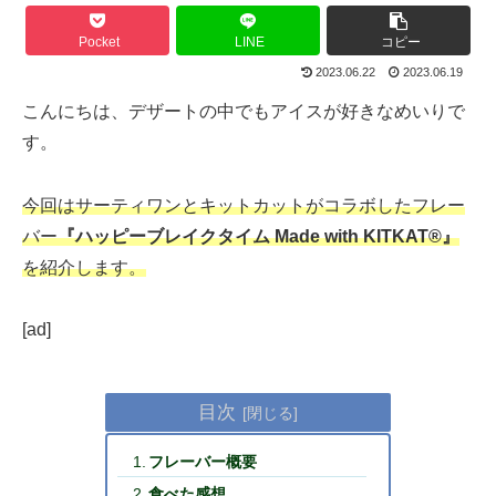
Pocket
LINE
コピー
2023.06.22
2023.06.19
こんにちは、デザートの中でもアイスが好きなめいりで
す。
今回はサーティワンとキットカットがコラボしたフレー
バー
『
ハッピー
ブレイクタイム Made with KITKAT®』
を紹介します。
[ad]
目次
フレーバー概要
食べた感想