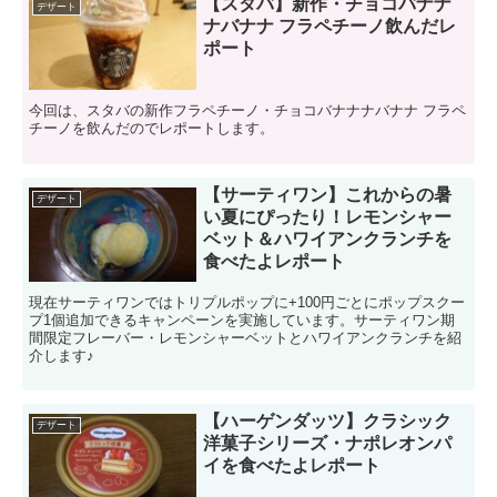
【スタバ】新作・チョコバナナ
デザート
ナバナナ フラペチーノ飲んだレ
ポート
今回は、スタバの新作フラペチーノ・チョコバナナナバナナ フラペ
チーノを飲んだのでレポートします。
【サーティワン】これからの暑
デザート
い夏にぴったり！レモンシャー
ベット＆ハワイアンクランチを
食べたよレポート
現在サーティワンではトリプルポップに+100円ごとにポップスクー
プ1個追加できるキャンペーンを実施しています。サーティワン期
間限定フレーバー・レモンシャーベットとハワイアンクランチを紹
介します♪
【ハーゲンダッツ】クラシック
デザート
洋菓子シリーズ・ナポレオンパ
イを食べたよレポート