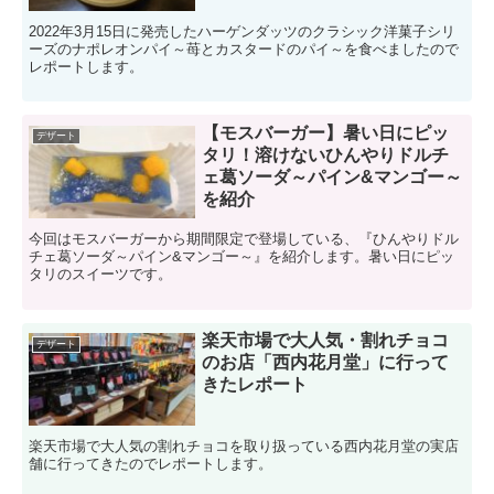
2022年3月15日に発売したハーゲンダッツのクラシック洋菓子シリ
ーズのナポレオンパイ～苺とカスタードのパイ～を食べましたので
レポートします。
【モスバーガー】暑い日にピッ
デザート
タリ！溶けないひんやりドルチ
ェ葛ソーダ～パイン&マンゴー～
を紹介
今回はモスバーガーから期間限定で登場している、『ひんやりドル
チェ葛ソーダ～パイン&マンゴー～』を紹介します。暑い日にピッ
タリのスイーツです。
楽天市場で大人気・割れチョコ
デザート
のお店「西内花月堂」に行って
きたレポート
楽天市場で大人気の割れチョコを取り扱っている西内花月堂の実店
舗に行ってきたのでレポートします。