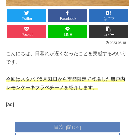
Twitter
Facebook
はてブ
Pocket
LINE
コピー
2023.06.18
こんにちは、日暮れが遅くなったことを実感するめいり
です。
今回はスタバで5月31日から季節限定で登場した
瀬戸内
レモンケーキフラペチーノ
を紹介します。
[ad]
目次