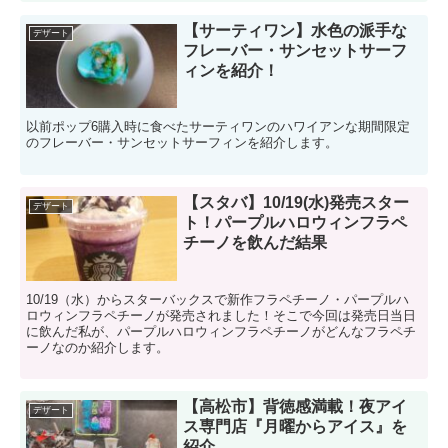
【サーティワン】水色の派手な
デザート
フレーバー・サンセットサーフ
ィンを紹介！
以前ポップ6購入時に食べたサーティワンのハワイアンな期間限定
のフレーバー・サンセットサーフィンを紹介します。
【スタバ】10/19(水)発売スター
デザート
ト！パープルハロウィンフラペ
チーノを飲んだ結果
10/19（水）からスターバックスで新作フラペチーノ・パープルハ
ロウィンフラペチーノが発売されました！そこで今回は発売日当日
に飲んだ私が、パープルハロウィンフラペチーノがどんなフラペチ
ーノなのか紹介します。
【高松市】背徳感満載！夜アイ
デザート
ス専門店『月曜からアイス』を
紹介