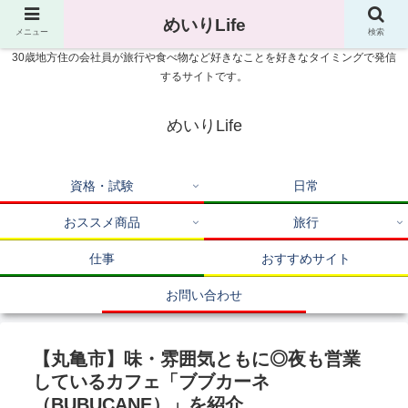
めいりLife
メニュー
検索
30歳地方住の会社員が旅行や食べ物など好きなことを好きなタイミングで発信
するサイトです。
めいりLife
資格・試験
日常
おススメ商品
旅行
仕事
おすすめサイト
お問い合わせ
【丸亀市】味・雰囲気ともに◎夜も営業
しているカフェ「ブブカーネ
（BUBUCANE）」を紹介