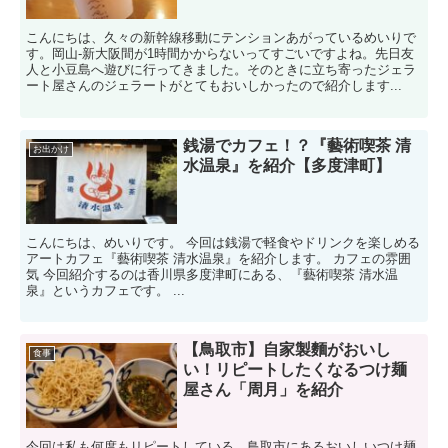
こんにちは、久々の新幹線移動にテンションあがっているめいりで
す。岡山-新大阪間が1時間かからないってすごいですよね。先日友
人と小豆島へ遊びに行ってきました。そのときに立ち寄ったジェラ
ート屋さんのジェラートがとてもおいしかったので紹介します...
銭湯でカフェ！？『藝術喫茶 清
お出かけ
水温泉』を紹介【多度津町】
こんにちは、めいりです。 今回は銭湯で軽食やドリンクを楽しめる
アートカフェ『藝術喫茶 清水温泉』を紹介します。 カフェの雰囲
気 今回紹介するのは香川県多度津町にある、『藝術喫茶 清水温
泉』というカフェです。 ...
【鳥取市】自家製麵がおいし
食事
い！リピートしたくなるつけ麺
屋さん「周月」を紹介
今回は私も何度もリピートしている、鳥取市にあるおいしいつけ麺