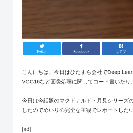
Twitter
Facebook
はてブ
こんにちは、今日はひたすら会社でDeep Le
VGG16など画像処理に関してコード書いた
今日は今話題のマクドナルド・月見シリーズ
したのでめいりの完全な主観でレポートした
[ad]