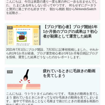
こんにちは、今日は表題の通り一度も家の外に一歩も出ませんでし
た。 たまにある何もしない日ってやつです。 何もせずにグータラ
と贅沢に過ごすのも好きです。 朝から桃鉄 朝からNintendoSwitch
を起動さ...
【ブログ初心者】ブログ開始1年
日常
1か月後のブログの成果は？初心
者が副業として運営した結果
2021年7月1日にブログ開設、7月3日に記事初投稿しました。それか
ら約1年1か月が経過。ブログ運営初心者が1年1か月毎日雑記ブログ
を投稿、運営した結果どうなったのかレポートします。
疲れているときに毛抜きの動画
日常
を見てしまう
こんにちは、ウトウトタイムのめいりです。 毛抜きの動画を見てし
まう 疲れているときにかぎってなぜか毛抜きの動画を見てしまいま
す。 途中で千切れることなく毛根まで抜けたときの達成感を画面の
外から感じています。 ...