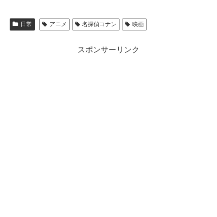
日常
アニメ
名探偵コナン
映画
スポンサーリンク