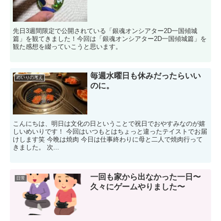
先日3週間限定で公開されている「銀魂オンシアター2D一国傾城
篇」を観てきました！今回は「銀魂オンシアター2D一国傾城篇」を
観た感想を綴っていこうと思います。
毎週水曜日も休みだったらいい
めいりの考え
のに。
こんにちは、明日は文化の日ということで祝日でおやすみなのが嬉
しいめいりです！ 今回はいつもとはちょっと違ったテイストでお届
けします笑 今晩は焼肉 今日は仕事終わりに母と二人で焼肉行って
きました。 次...
一回も家から出なかった一日〜
日常
久々にゲームやりました〜