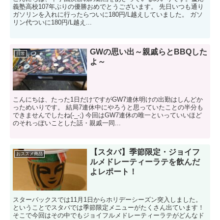
義塾高校107年ぶりの優勝おめでとうございます。 先日いつも通り
ガソリンを入れに行ったらついに180円/L越えしていました。 ガソ
リン代ついに180円/L越え...
GWの思い出～親戚らとBBQした
日常
よ～
こんにちは、たった1日だけですがGW7連休明けの出勤はしんどか
っためいりです。 結局7連休中にやろうと思っていたことの半分も
できませんでしたね(-_-;) 今回はGW7連休の唯一といっていいほど
のそれっぽいことした話・親戚一同...
【スタバ】季節限定・ジョイフ
おススメ商品
ルメドレーティーラテを飲んだ
よレポート！
スターバックスでは11月1日からホリデーシーズン突入しました。
ということでスタバでは季節限定メニューがたくさん出ています！
そこで今回はその中でもジョイフルメドレーティーラテがどんなド