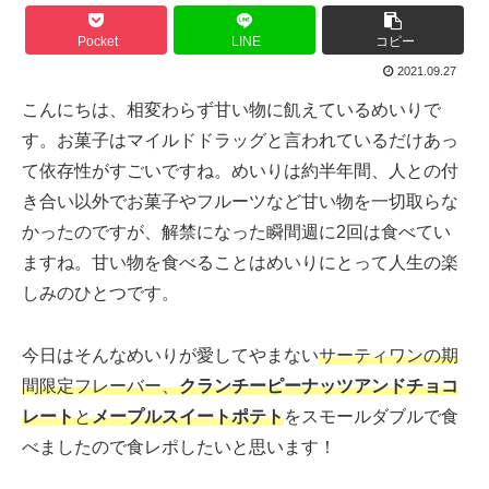
Pocket
LINE
コピー
2021.09.27
こんにちは、相変わらず甘い物に飢えているめいりで
す。お菓子はマイルドドラッグと言われているだけあっ
て依存性がすごいですね。めいりは約半年間、人との付
き合い以外でお菓子やフルーツなど甘い物を一切取らな
かったのですが、解禁になった瞬間週に2回は食べてい
ますね。甘い物を食べることはめいりにとって人生の楽
しみのひとつです。
今日はそんなめいりが愛してやまない
サーティワンの期
間限定フレーバー、
クランチーピーナッツアンドチョコ
レート
と
メープルスイートポテト
をスモールダブルで食
べましたので食レポしたいと思います！