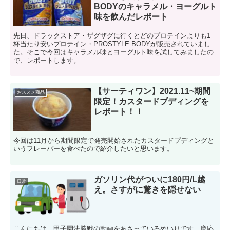
BODYのキャラメル・ヨーグルト
味を飲んだレポート
先日、ドラックストア・ザグザグに行くとどのプロテインよりも1
杯当たり安いプロテイン・PROSTYLE BODYが販売されていまし
た。そこで今回はキャラメル味とヨーグルト味を試してみましたの
で、レポートします。
【サーティワン】2021.11~期間
おススメ商品
限定！カスタードプディングを
レポート！！
今回は11月から期間限定で発売開始されたカスタードプディングと
いうフレーバーを食べたので紹介したいと思います。
ガソリン代がついに180円/L越
日常
え。さすがに驚きを隠せない
こんにちは、甲子園決勝戦の動画をあさっているめいりです。慶応