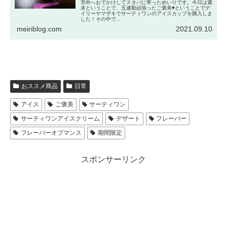
市外へおでかけしてスタバに寄っためいりです。今日は週
末ということで、五連勤頑張ったご褒美♥ということでデ
イリーヤマザキでサーティワンのアイスカップを購入しま
した！その中で...
meiriblog.com
2021.09.10
おススメ商品
日常
アイス
ご褒美
サーティワン
サーティワンアイスクリーム
デザート
フレーバー
フレーバーオブマンス
期間限定
スポンサーリンク