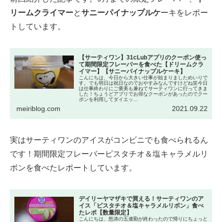
リームクライマー
と
サニーパイナップルケ
ーキをレポー
トしています。
【サーティワン】31cLubアプリのクーポン使っ
て期間限定フレーバーを食べた【ドリームクラ
イマー】【サニーパイナップルケーキ】
こんにちは、今日から大きい仕事が始まりましためいりで
す。でも明日は祝日なのでおやすみなんですけどね笑今日
は仕事終わりにご褒美も兼ねてサーティワンに行ってきま
した！ちょうどアプリでお得なクーポンがあったのでクー
ポンを利用してダイエッ...
meiriblog.com
2021.09.22
実はサーティワンのアイスがコンビニでも食べられるん
です！期間限定フレーバーピスタチオ＆塩キャラメルリ
ボンを食べたレポートしています。
デイリーヤマザキで買える！サーティワンのア
イス「ピスタチオ＆塩キャラメルリボン」食べ
たレポ【数量限定】
こんにちは、怒涛の五連勤が終わったので帰りにちょっと