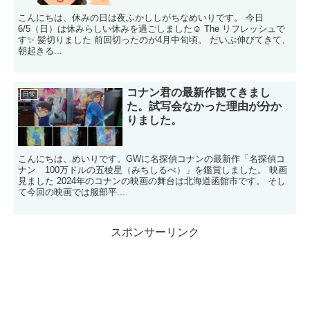
こんにちは、休みの日は夜ふかししがちなめいりです。 今日
6/5（日）は休みらしい休みを過ごしました☺️ The リフレッシュで
す✨ 髪切りました 前回切ったのが4月中旬頃。 だいぶ伸びてきて、
朝起きる...
コナン君の最新作観てきまし
日常
た。試写会なかった理由が分か
りました。
こんにちは、めいりです。GWに名探偵コナンの最新作「名探偵コ
ナン 100万ドルの五稜星（みちしるべ）」を鑑賞しました。 映画
見ました 2024年のコナンの映画の舞台は北海道函館市です。 そし
て今回の映画では服部平...
スポンサーリンク