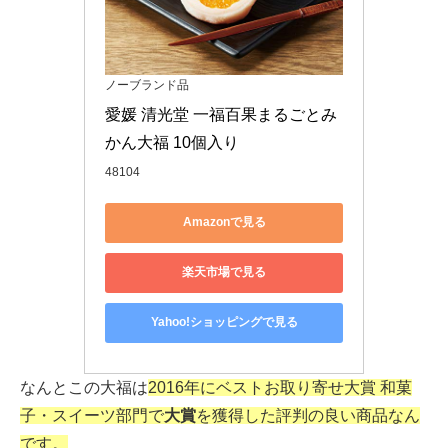
ノーブランド品
愛媛 清光堂 一福百果まるごとみ
かん大福 10個入り
48104
Amazonで見る
楽天市場で見る
Yahoo!ショッピングで見る
なんとこの大福は
2016年にベストお取り寄せ大賞 和菓
子・スイーツ部門で
大賞
を獲得した評判の良い商品なん
です。