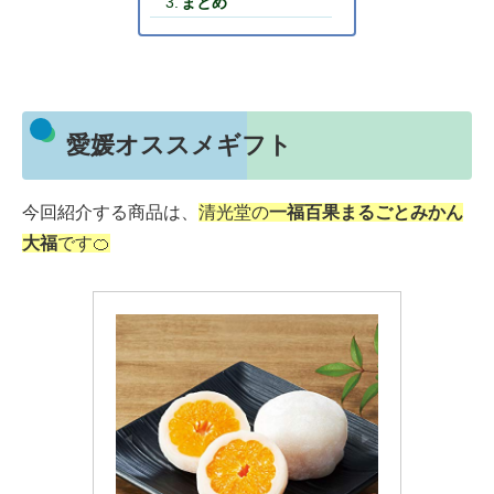
まとめ
愛媛オススメギフト
今回紹介する商品は、
清光堂の
一福百果まるごとみかん
大福
です🍊