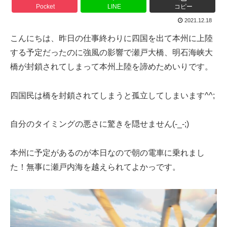
Pocket
LINE
コピー
2021.12.18
こんにちは、昨日の仕事終わりに四国を出て本州に上陸
する予定だったのに強風の影響で瀬戸大橋、明石海峡大
橋が封鎖されてしまって本州上陸を諦めためいりです。
四国民は橋を封鎖されてしまうと孤立してしまいます^^;
自分のタイミングの悪さに驚きを隠せません(-_-;)
本州に予定があるのが本日なので朝の電車に乗れまし
た！無事に瀬戸内海を越えられてよかっです。