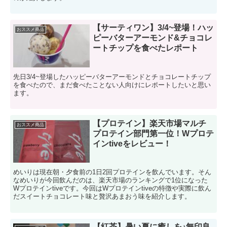
【サーティワン】3/4~登場！ハッ
おススメ商品
ピーバターアーモンド&チョコレ
ートチップを食べたレポート
先日3/4~登場したハッピーバターアーモンドとチョコレートチップ
を食べたので、まだ食べたことない人向けにレポートしたいと思い
ます。
【プロテイン】楽天市場マルチ
おススメ商品
プロテイン部門第一位！Wプロテ
インtiveをレビュー！
めいりは現在朝・夕食前の1日2回プロテインを飲んでいます。そん
なめいりが今回飲んだのは、楽天市場のランキングで1位になった
Wプロテインtiveです。今回はWプロテインtiveの特徴や実際に飲ん
だスイートチョコレート味と贅沢あまおう味を紹介します。
【紅茶】暑い夏に癒しを♪無印良