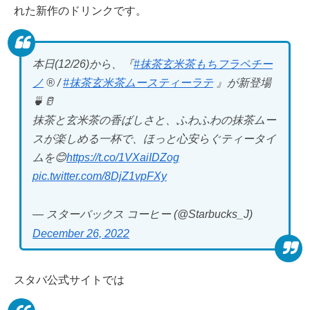
れた新作のドリンクです。
本日(12/26)から、『
#抹茶玄米茶もちフラペチー
ノ
® /
#抹茶玄米茶ムースティーラテ
』が新登場
🍵🥛
抹茶と玄米茶の香ばしさと、ふわふわの抹茶ムー
スが楽しめる一杯で、ほっと心安らぐティータイ
ムを😊
https://t.co/1VXaiIDZog
pic.twitter.com/8DjZ1vpFXy
— スターバックス コーヒー (@Starbucks_J)
December 26, 2022
スタバ公式サイトでは