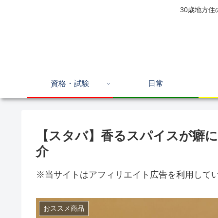
30歳地方
資格・試験
日常
【スタバ】香るスパイスが癖
介
※当サイトはアフィリエイト広告を利用して
おススメ商品