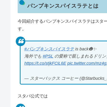
パンプキンスパイスラテとは
今回紹介するパンプキンスパイスラテはスタ
す。
#パンプキンスパイスラテ
is back🎃✨
海外でも
#PSL
の愛称で親しまれるドリン
https://t.co/stjkFCiL6E
pic.twitter.com/mz
— スターバックス コーヒー (@Starbucks_
スタバ公式では