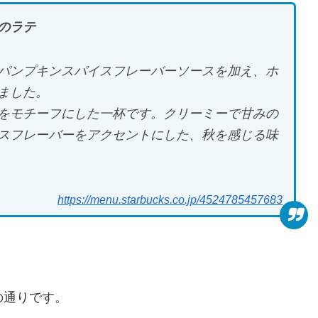
のラテ
パンプキンスパイスフレーバーソースを加え、ホ
ました。
をモチーフにした一杯です。クリーミーで甘みの
スフレーバーをアクセントにした、秋を感じる味
https://menu.starbucks.co.jp/4524785457683
の通りです。