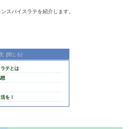
キンスパイスラテを紹介します。
次
スラテとは
感想
イ活を！