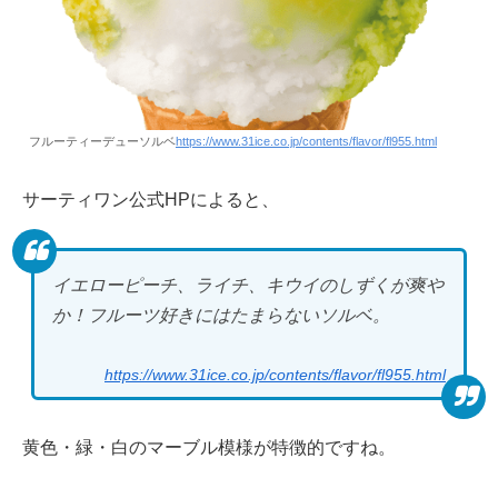
フルーティーデューソルベ
https://www.31ice.co.jp/contents/flavor/fl955.html
サーティワン公式HPによると、
イエローピーチ、ライチ、キウイのしずくが爽や
か！フルーツ好きにはたまらないソルベ。
https://www.31ice.co.jp/contents/flavor/fl955.html
黄色・緑・白のマーブル模様が特徴的ですね。