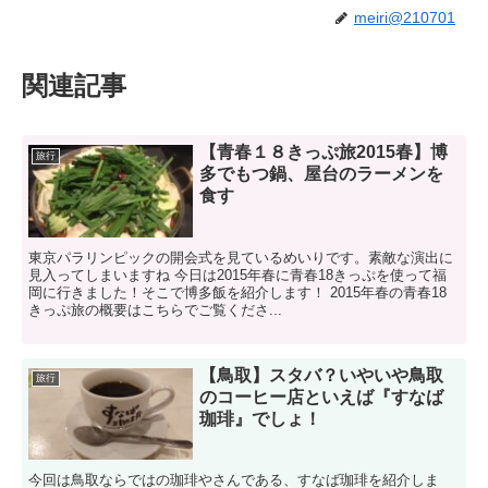
meiri@210701
関連記事
【青春１８きっぷ旅2015春】博
旅行
多でもつ鍋、屋台のラーメンを
食す
東京パラリンピックの開会式を見ているめいりです。素敵な演出に
見入ってしまいますね 今日は2015年春に青春18きっぷを使って福
岡に行きました！そこで博多飯を紹介します！ 2015年春の青春18
きっぷ旅の概要はこちらでご覧くださ...
【鳥取】スタバ？いやいや鳥取
旅行
のコーヒー店といえば『すなば
珈琲』でしょ！
今回は鳥取ならではの珈琲やさんである、すなば珈琲を紹介しま