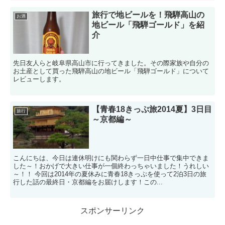
旅行で地ビールを！飛騨高山の
お酒
地ビール「飛騨ゴールド」を紹
介
先日友人らと岐阜県高山市に行ってきました。その際家族や自分の
お土産として買った飛騨高山の地ビール「飛騨ゴールド」について
レビューします。
【青春18きっぷ旅2014夏】3日目
旅行
～京都編～
こんにちは、今日は連休明けにも関わらず一日中仕事で集中できま
した～！おかげで大きい仕事が一個終わっちゃいました！うれしい
～！！ 今回は2014年の夏休みに青春18きっぷを使って2泊3日の旅
行した話の最終日・京都編をお届けします！この...
スポンサーリンク