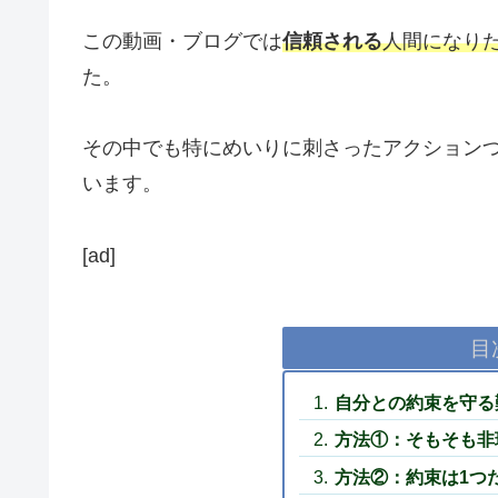
この動画・ブログでは
信頼される
人間になり
た。
その中でも特にめいりに刺さったアクション
います。
[ad]
目
自分との約束を守る
方法①：そもそも非
方法②：約束は1つ