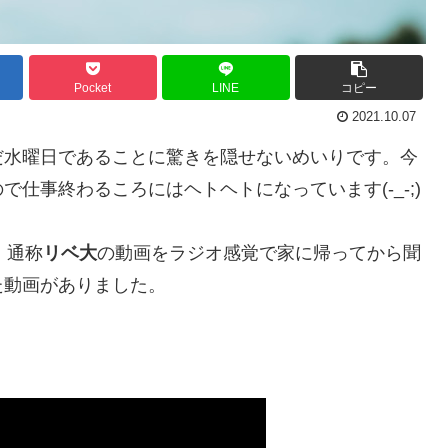
Pocket
LINE
コピー
2021.10.07
だ水曜日であることに驚きを隠せないめいりです。今
仕事終わるころにはヘトヘトになっています(-_-;)
」
通称
リベ大
の動画をラジオ感覚で家に帰ってから聞
た動画がありました。