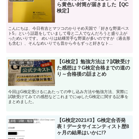
ら黄色い封筒が届きました【QC
検定】
こんにちは、今日有吉とマツコのかりそめ天国で「好きな野菜ベス
ト5」という話題をしていまして母と二人でなんだろうと盛り上が
っためいりです。 めいりは結構苦手な野菜が多いのですが（過去形
も含む）、そんなめいりでも昔から今もずっと好きなト...
【G検定】勉強方法は？試験受け
資格・試験・勉強
た感想は？G検定合格までの道の
り～合格後の話まとめ
今回はG検定受けるにあたっての申し込み方法や勉強方法、実際に
試験受けてみての感想などこれまでにupしたG検定に関する記事を
まとめました。
【G検定2021#3】G検定合否発
資格・試験・勉強
表！データサイエンティスト歴8
ヶ月の結果はいかに!?