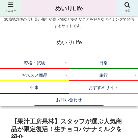
めいりLife
メニュー
検索
30歳地方住の会社員が旅行や食べ物など好きなことを好きなタイミングで発信
するサイトです。
めいりLife
資格・試験
日常
おススメ商品
旅行
仕事
おすすめサイト
お問い合わせ
【果汁工房果林】スタッフが選ぶ人気商
品が限定復活！生チョコバナナミルクを
紹介