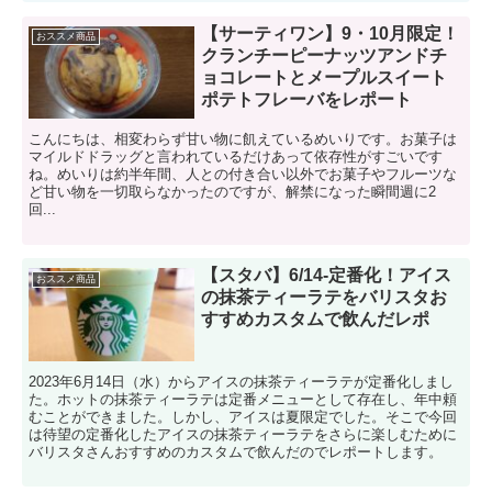
【サーティワン】9・10月限定！
おススメ商品
クランチーピーナッツアンドチ
ョコレートとメープルスイート
ポテトフレーバをレポート
こんにちは、相変わらず甘い物に飢えているめいりです。お菓子は
マイルドドラッグと言われているだけあって依存性がすごいです
ね。めいりは約半年間、人との付き合い以外でお菓子やフルーツな
ど甘い物を一切取らなかったのですが、解禁になった瞬間週に2
回...
【スタバ】6/14-定番化！アイス
おススメ商品
の抹茶ティーラテをバリスタお
すすめカスタムで飲んだレポ
2023年6月14日（水）からアイスの抹茶ティーラテが定番化しまし
た。ホットの抹茶ティーラテは定番メニューとして存在し、年中頼
むことができました。しかし、アイスは夏限定でした。そこで今回
は待望の定番化したアイスの抹茶ティーラテをさらに楽しむために
バリスタさんおすすめのカスタムで飲んだのでレポートします。