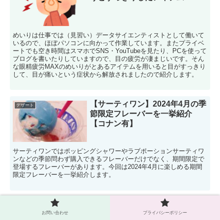
めいりは仕事では（見習い）データサイエンティストとして働いて
いるので、ほぼパソコンに向かって作業しています。またプライベ
ートでも空き時間はスマホでSNS・YouTubeを見たり、PCを使って
ブログを書いたりしていますので、目の疲労が凄まじいです。そん
な眼精疲労MAXのめいりがとあるアイテムを用いると目がすっきり
して、目が痛いという症状から解放されましたので紹介します。
【サーティワン】2024年4月の季
デザート
節限定フレーバーを一挙紹介
【コナン有】
サーティワンではポッピングシャワーやラブポーションサーティワ
ンなどの季節問わず購入できるフレーバーだけでなく、期間限定で
登場するフレーバーがあります。今回は2024年4月に楽しめる期間
限定フレーバーを一挙紹介します。
【サーティワン】11月のフレー
おススメ商品
バーオブザマンス『ラムレーズ
お問い合わせ
プライバシーポリシー