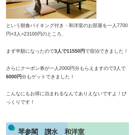
という朝食バイキング付き・和洋室のお部屋を一人7700
円×3人=23100円のところ、
まず半額になったので
3人で11550円
で宿泊できました！
さらにクーポン券が一人2000円分もらえますので3人で
6000円
分もゲットできました！
こんなにもお得に泊まれるなんてありえないですよ！び
っくりです！
琴参閣 讃水 和洋室