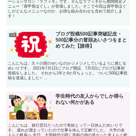
ーションサロン『ラフィネ』です。そんなラフィネから期間限定メ
ニュー『肩甲骨ほぐし』が登場しました。そこで今回は肩甲骨ほぐ
しがどんなメニューなのか、お得な組み合わせも含めて紹介しま
す！
ブログ投稿500記事突破記念・
日常
500記事分の冒頭あいさつをまと
めてみた【誰得】
こんにちは、久々の雨のせいなのかジメジメしているように感じる
めいりです。 2021年7月1日にブログ開設、7月3日にブログ記事初
投稿をしました。 それから1年と4か月ちょっと。 ついに500記事投
稿を達成しました✨ ...
学生時代の友人からでしか得ら
日常
れない何かがある
こんにちは、旅行翌日だったので有給とって一日休んだめいりで
す。 疲れが溜まっていたので仕事を休んで正解でした。 大学の友
人らと岐阜へ 先日、大学時代の同じ学科の仲の良かった友人らと岐