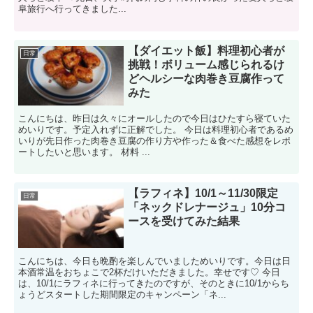
阜旅行へ行ってきました...
【ダイエット飯】料理初心者が
日常
挑戦！ボリューム感じられるけ
どヘルシーな肉巻き豆腐作って
みた
こんにちは、昨日は久々にオールしたので今日はひたすら寝ていた
めいりです。予定入れずに正解でした。 今日は料理初心者であるめ
いりが先日作った肉巻き豆腐の作り方や作った＆食べた感想をレポ
ートしたいと思います。 材料 ...
【ラフィネ】10/1～11/30限定
日常
「ネックドレナージュ」10分コ
ースを受けてみた結果
こんにちは、今日も晩酌を楽しんでいましためいりです。今日は日
本酒常温をおちょこで2杯だけいただきました。幸せです♡ 今日
は、10/1にラフィネに行ってきたのですが、そのときに10/1からち
ょうどスタートした期間限定のキャンペーン「ネ...