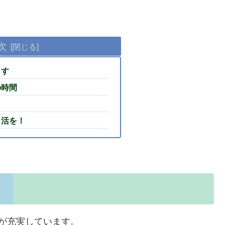
次
ます
の時間
イ活を！
が充実しています。