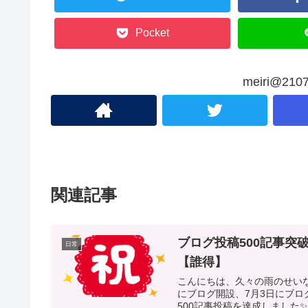
Pocket
meiri@2
関連記事
ブログ投稿500記事突
日常
【誰得】
こんにちは、久々の雨のせいな
にブログ開設、7月3日にブロ
500記事投稿を達成しました✨ .