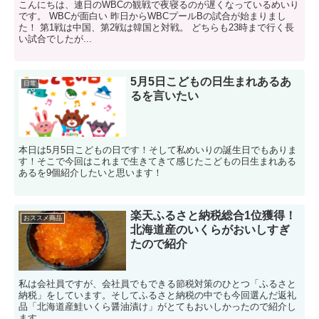
こんにちは、連日のWBCの観戦で夜寝るのが遅くなっているめいり
です。 WBCが面白い 昨日からWBCプールBの試合が始まりまし
た！ 第1戦は中国、第2戦は韓国と対戦。 どちらも23時まで行く長
い試合でしたが...
5月5日こどもの日生まれあるあ
日常
るを言いたい
本日は5月5日こどもの日です！そして私めいりの誕生日でもありま
す！そこで今回はこれまで生きてきて感じたこどもの日生まれある
あるを9個紹介したいと思います！
楽天ふるさと納税総合1位獲得！
おススメ商品
北海道産のいくらがおいしすぎ
たので紹介
私は会社員ですが、会社員でもできる節税対策のひとつ「ふるさと
納税」をしています。そしてふるさと納税の中でも今回選んだ返礼
品「北海道産鮭いくら醤油漬け」がとてもおいしかったので紹介し
ます。