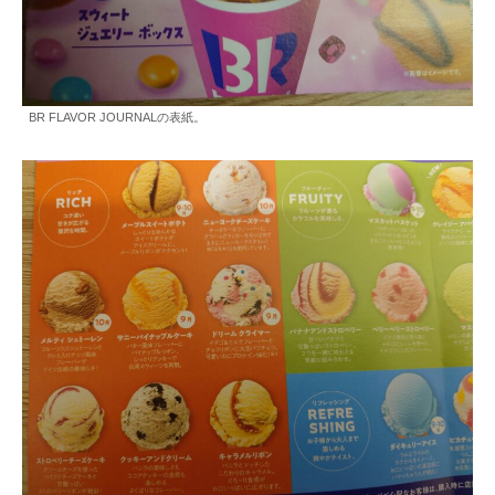
BR FLAVOR JOURNALの表紙。