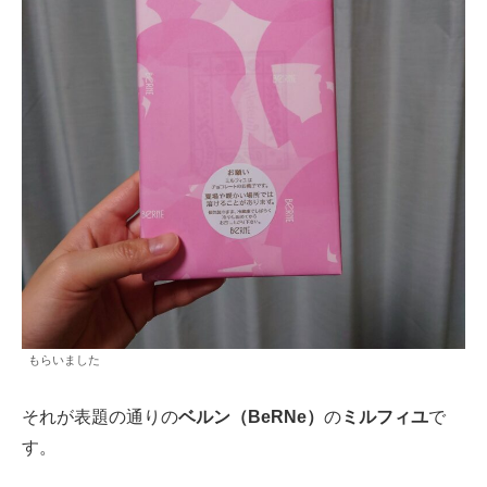
もらいました
それが表題の通りの
ベルン（BeRNe）
の
ミルフィユ
で
す。