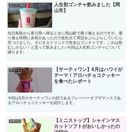
人生初ゴンチャ飲みました【岡
おススメ商品
山市】
先日鳥取から香川県へ帰るときに岡山駅で乗り換えるのですが、乗
り換え時間に余裕があったので改札出て周辺をぶらぶらしていたら
見つけました。タピオカドリンクで有名なゴンチャです。これは飲
むしかない！と思って飲みました♪今回は人生初ゴンチャについて
綴ります。
【サーティワン】6月はハワイが
デザート
テーマ！アロハチョコクッキー
を食べたレポート
今回は6月のサーティワンの顔であるフレーバーオブザマンスであ
るアロハチョコクッキーを紹介します。
【ミニストップ】シャインマス
デザート
カットソフトがおいしかったの