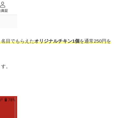
う名目でもらえた
オリジナルチキン1個
を通常250円を
ます。
。