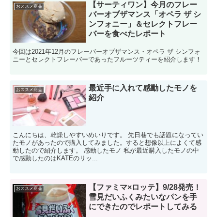
【サーティワン】今月のフレー
おススメ商品
バーオブザマンス「オペラ ザ シ
ンフォニー」＆セレクトフレー
バーを食べたレポート
今回は2021年12月のフレーバーオブザマンス・オペラ ザ シンフォ
ニーとセレクトフレーバーであったフルーツティーを紹介します！
最近手に入れて感動したモノを
おススメ商品
紹介
こんにちは、乾燥しやすいめいりです。 先日巷でも話題になってい
たモノがあったので購入してみました。すると想像以上によくて感
動したので紹介します。 感動したモノ 私が最近購入したモノの中
で感動したのはKATEのリッ...
【ファミマ×ロッテ】9/28発売！
おススメ商品
雪見だいふくみたいなパンを手
にできたのでレポートしてみる