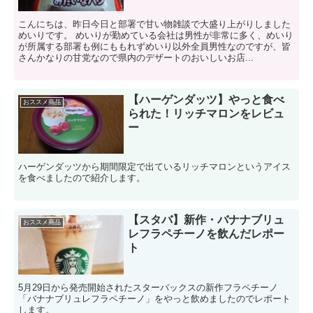
こんにちは、昨日今日と部署で甘い物雑談で大盛り上がりしました
めいりです。 めいりが勤めている会社は男性が非常に多く、めいり
が所属する部署も例にももれずめいり以外全員男性なのですが、皆
さんかなりの甘党なので県内のデザートのおいしいお店...
【ハーゲンダッツ】やっと食べ
おススメ商品
られた！リッチマロンをレビュ
ー
ハーゲンダッツから期間限定で出ているリッチマロンというアイス
を食べましたので紹介します。
【スタバ】新作・バナナブリュ
おススメ商品
レフラペチーノを飲んだレポー
ト
5月29日から発売開始されたスターバックスの新作フラペチーノ
「バナナブリュレフラペチーノ」をやっと飲めましたのでレポート
します。