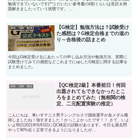
勉強できていないです(^^;) だいたい参考書の6割くらいは音読＆例
題解きましたっていう状態です。 ...
【G検定】勉強方法は？試験受け
資格・試験・勉強
た感想は？G検定合格までの道の
り～合格後の話まとめ
今回はG検定受けるにあたっての申し込み方法や勉強方法、実際に
試験受けてみての感想などこれまでにupしたG検定に関する記事を
まとめました。
【QC検定2級】本番前日！何回
資格・試験・勉強
出題されてもできなかったとこ
ろをまとめてみた（無相関の検
定、二元配置実験の推定）
こんにちは、車いすテニス男子シングルスで国枝選手が金メダル獲
得しましたね！強すぎました！かっこよかったです！！ さて、いよ
いよ明日2021年9月5日にQC検定の試験があります。今日も過去問
やって90%近く正答できるようになりましたが...