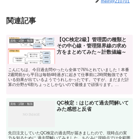
meiri@210701
関連記事
【QC検定2級】管理図の種類と
資格・試験・勉強
その中心線・管理限界線の求め
方をまとめてみた～計数値編～
こんにちは、今日過去問やったら全体で76%とれていました！本番
2週間前から平日は毎朝4時過ぎに起きて仕事前に2時間勉強できて
いる効果が出ているようでうれしかったです。ですが、まだまだ計
算の分野が6割ちょっとしかないので最後まで頑張ります。...
QC検定：はじめて過去問解いて
資格・試験・勉強
みた感想と反省
先日注文していたQC検定の過去問が届きましたので、現時点の実
力を知るために 過去問解いてみました。ちなみに現時点では全範囲