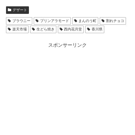
デザート
ブラウニー
プリンアラモード
まんのう町
割れチョコ
楽天市場
生どら焼き
西内花月堂
香川県
スポンサーリンク