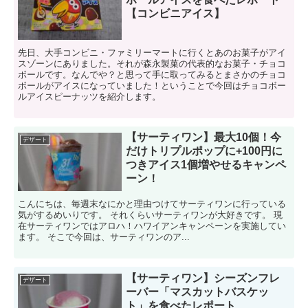
【コンビニアイス】
先日、大手コンビニ・ファミリーマートに行くとあのお菓子がアイ
スゾーンにありました。それが森永製菓の代表的なお菓子・チョコ
ボールです。なんでや？と思って手に取ってみるとまさかのチョコ
ボールがアイスになっていました！ということで今回はチョコボー
ルアイスピーナッツを紹介します。
【サーティワン】最大10個！今
デザート
だけトリプルポップに+100円に
つきアイス1個増やせるキャンペ
ーン！
こんにちは、毎週末なにかと理由つけてサーティワンに行っている
気がするめいりです。 それくらいサーティワンが大好きです。 現
在サーティワンではアロハ！ハワイアンキャンペーンを実施してい
ます。 そこで今回は、サーティワンのア...
【サーティワン】シーズンフレ
デザート
ーバー「マスカットバスケッ
ト」を食べたレポート