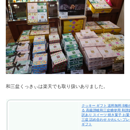
和三盆くっきぃは楽天でも取り扱いありました。
クッキー ギフト 送料無料 8種
る 高級讃岐和三盆糖使用 和讃
訳あり スイーツ 焼き菓子 お菓
三盆 詰め合わせ かわいい プレ
ギフト