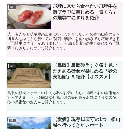
飛騨に来たら食べたい飛騨牛を
旅行
街ブラ中に楽しめる「貴くら」
の飛騨牛にぎりを紹介
先日友人らと岐阜県高山市に行ってきました。その際高山市の古き
街並みをぶらぶら歩いている際に飛騨牛を食べ歩きでも堪能できる
「飛騨牛にぎり」がありました。今回は高山市の中心街にある「飛
騨牛にぎり」について紹介します。
【鳥取】鳥取砂丘すぐ横！見ご
旅行
たえある砂像が楽しめる『砂の
美術館』を紹介【オススメ】
鳥取の観光スポットの中でも私のお気に入りの場所・砂の美術館へ
行ってきました。今回はなぜ私が砂の美術館がお気に入りなのか、
砂の美術館の魅力をご紹介します。
【愛媛】現存12天守の1つ・松山
旅行
城へ行ってきたレポート