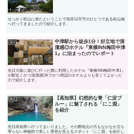
せっかく松山に来たということで現存12天守のひとつである松山城
へ行ってきましたので紹介します。
中津駅から徒歩1分！好立地で清
旅行
潔感◎ホテル『東横INN梅田中津
1』に泊まったのでレポート
先日大阪に遊びに行った際に利用したホテル『東横INN梅田中津1』
が駅近くかつ清潔感OKでかつ周辺のホテルよりも安くてよかった
ので紹介します。
【高知県】幻想的な青「仁淀ブ
旅行
ルー」に魅了される「にこ淵」
を紹介
先日高知県へ行ってまいりました。その際地元の方もなかなか立ち
寄らない神秘的で美しい景色が見えるスポット「にこ淵」を紹介し