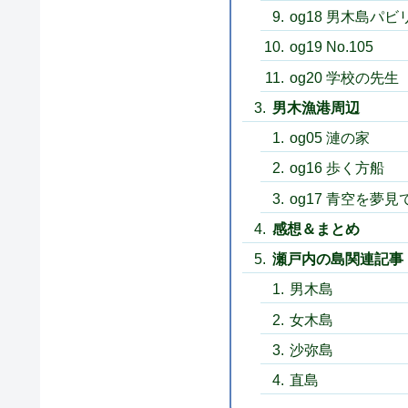
og18 男木島パビ
og19 No.105
og20 学校の先生
男木漁港周辺
og05 漣の家
og16 歩く方船
og17 青空を夢見
感想＆まとめ
瀬戸内の島関連記事
男木島
女木島
沙弥島
直島