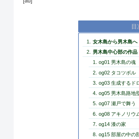
[ad]
目
女木島から男木島へ
男木島中心部の作品
og01 男木島の魂
og02 タコツボル
og03 生成する
og05 男木島路
og07 瀬戸で舞う
og08 アキノリウ
og14 漆の家
og15 部屋の中の