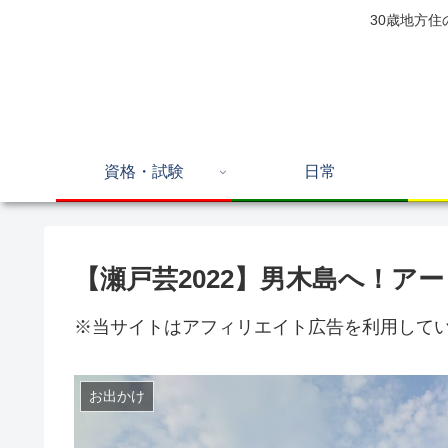
30歳地方
資格・試験
日常
【瀬戸芸2022】男木島へ！ア
※当サイトはアフィリエイト広告を利用して
お出かけ