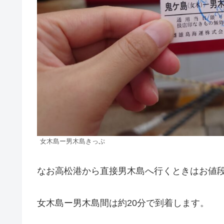
女木島ー男木島きっぷ
なお高松港から直接男木島へ行くときはお値段
女木島ー男木島間は約20分で到着します。