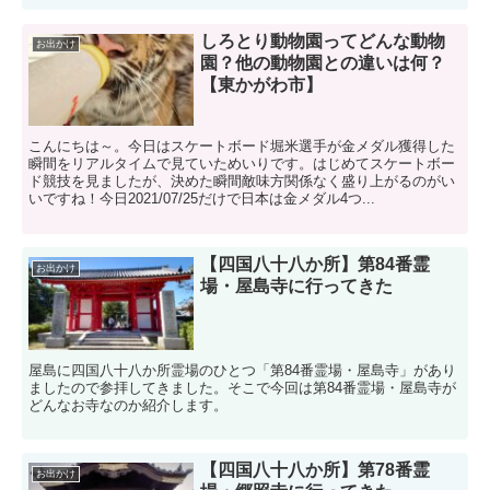
しろとり動物園ってどんな動物
お出かけ
園？他の動物園との違いは何？
【東かがわ市】
こんにちは～。今日はスケートボード堀米選手が金メダル獲得した
瞬間をリアルタイムで見ていためいりです。はじめてスケートボー
ド競技を見ましたが、決めた瞬間敵味方関係なく盛り上がるのがい
いですね！今日2021/07/25だけで日本は金メダル4つ...
【四国八十八か所】第84番霊
お出かけ
場・屋島寺に行ってきた
屋島に四国八十八か所霊場のひとつ「第84番霊場・屋島寺」があり
ましたので参拝してきました。そこで今回は第84番霊場・屋島寺が
どんなお寺なのか紹介します。
【四国八十八か所】第78番霊
お出かけ