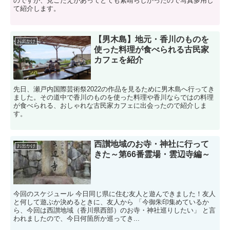
のですが、見ごたえがあってとても素晴らしかったので写真多用し
て紹介します。
【男木島】地元・香川のものを
お出かけ
使った料理が食べられる古民家
カフェを紹介
先日、瀬戸内国際芸術祭2022の作品を見るために男木島へ行ってき
ました。その道中で香川のものを使った料理や香川ならではの料理
が食べられる、おしゃれな古民家カフェに出会ったので紹介しま
す。
西讃地域のお寺・神社に行って
お出かけ
きた～第66番霊場・雲辺寺編～
今回のスケジュール 今日同じ県に住む友人と遊んできました！友人
と何して遊ぶか決めるときに、友人から 「今御朱印集めているか
ら、今回は西讃地域（香川県西部）のお寺・神社巡りしたい」 と言
われましたので、今日何箇所か巡ってき...