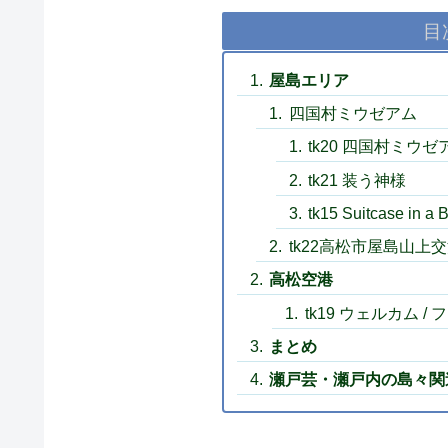
目
屋島エリア
四国村ミウゼアム
tk20 四国村ミ
tk21 装う神様
tk15 Suitcase in a B
tk22高松市屋島山
高松空港
tk19 ウェルカム /
まとめ
瀬戸芸・瀬戸内の島々関