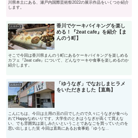
川県本土にある、瀬戸内国際芸術祭2022の展示作品をいくつか紹介
します。
香川でケーキバイキングを楽し
お出かけ
める！『2eat cafe』を紹介【ま
んのう町】
そこで今回は香川県まんのう町にあるケーキバイキングを楽しめる
カフェ『2eat cafe』について、どんなケーキや食事を楽しめるのか
紹介します。
「ゆうなぎ」でなおしまヒラメ
お出かけ
をいただきました【直島】
こんにちは、今日は土用の丑の日でしたので久々にうなぎが食べら
れてHappyなめいりです。大学生のときはうなぎが高くて買えな
い、でも雰囲気は楽しみたいということであなごを買っていたのを
思い出しました笑 今回は直島にあるお食事処「ゆうな...