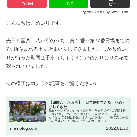
Pocket
LINE
コピー
2022.02.08
2022.01.30
こんにちは、めいりです。
先日四国八十八か所のうち、第71番～第77番霊場までの
7ヶ所をまわる七ヶ所まいりしてきました。しかもめい
りが行った期間は手水（ちょうず）が色とりどりの花で
彩られていました。
その様子はコチラの記事をご覧ください↓
【四国八十八ヵ所】一日で参拝できる！花めぐ
りしてきた
先日やっと行きたかった四国八十八ヵ所のうちの第71番
～第77番まで巡る七ヵ所まいり・花めぐりしてきまし
た！そこで今回は四国八十八カ所を低ハードルで楽しめる
七カ所まいり・花めぐりをご紹介します！
meiriblog.com
2022.01.23