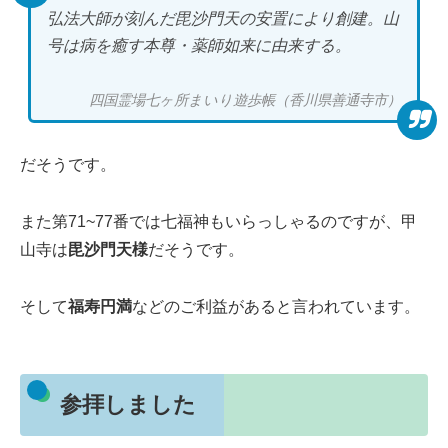
弘法大師が刻んだ毘沙門天の安置により創建。山
号は病を癒す本尊・薬師如来に由来する。
四国霊場七ヶ所まいり遊歩帳（香川県善通寺市）
だそうです。
また第71~77番では七福神もいらっしゃるのですが、甲
山寺は
毘沙門天様
だそうです。
そして
福寿円満
などのご利益があると言われています。
参拝しました