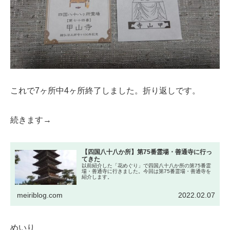
これで7ヶ所中4ヶ所終了しました。折り返しです。
続きます→
【四国八十八か所】第75番霊場・善通寺に行っ
てきた
以前紹介した「花めぐり」で四国八十八か所の第75番霊
場・善通寺に行きました。今回は第75番霊場・善通寺を
紹介します。
meiriblog.com
2022.02.07
めいり