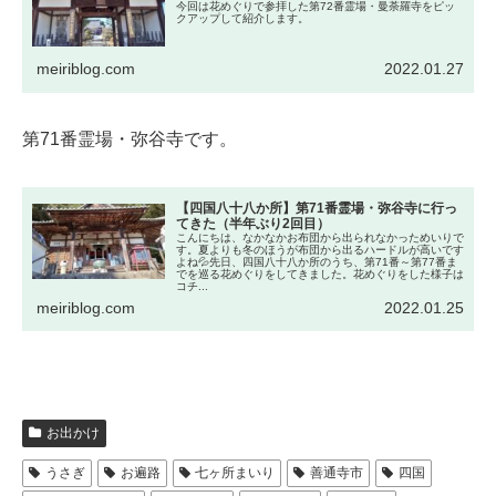
今回は花めぐりで参拝した第72番霊場・曼荼羅寺をピッ
クアップして紹介します。
meiriblog.com
2022.01.27
第71番霊場・弥谷寺です。
【四国八十八か所】第71番霊場・弥谷寺に行っ
てきた（半年ぶり2回目）
こんにちは、なかなかお布団から出られなかっためいりで
す。夏よりも冬のほうが布団から出るハードルが高いです
よね💦先日、四国八十八か所のうち、第71番～第77番ま
でを巡る花めぐりをしてきました。花めぐりをした様子は
コチ...
meiriblog.com
2022.01.25
お出かけ
うさぎ
お遍路
七ヶ所まいり
善通寺市
四国