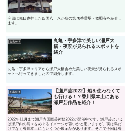
今回は先日参拝した四国八十八か所の第78番霊場・郷照寺を紹介し
ます。
丸亀・宇多津で美しい瀬戸大
お出かけ
橋・夜景が見られるスポットを
紹介
丸亀・宇多津エリアから瀬戸大橋含めた美しい夜景が見られるスポ
ットへ行ってきましたので紹介します。
【瀬戸芸2022】船を使わなくて
お出かけ
も行ける！？香川県本土にある
瀬戸芸作品を紹介！
2022年11月まで瀬戸内国際芸術祭2022が開催中です。瀬戸芸といえ
ば瀬戸内の島々をめぐるイメージが強いかと思いますが、実は島だ
けでなく香川本土にもいくつか展示品があります。そこで今回は香