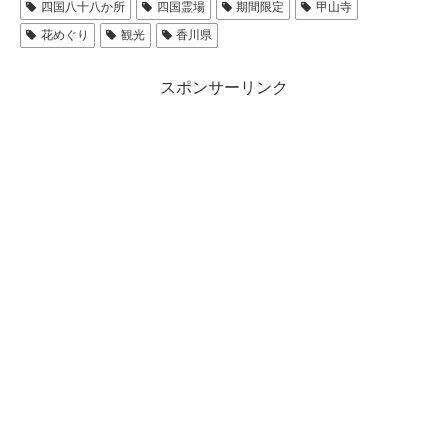
四国八十八か所
四国霊場
期間限定
甲山寺
花めぐり
観光
香川県
スポンサーリンク