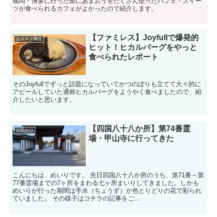
福岡・博多に行った際にあまおうをたくさん使ったパフェ・スイー
ツが食べられるカフェがよかったので紹介します。
【ファミレス】Joyfullで爆発的
おススメ商品
ヒット！ヒカルバーグをやっと
食べられたレポート
そのJoyfullでずっと話題になっていてかつのぼりも立てて大々的に
アピールしていた通称ヒカルバーグをようやく食べましたので、紹
介したいと思います。
【四国八十八か所】第74番霊
お出かけ
場・甲山寺に行ってきた
こんにちは、めいりです。 先日四国八十八か所のうち、第71番～第
77番霊場までの7ヶ所をまわる七ヶ所まいりしてきました。しかも
めいりが行った期間は手水（ちょうず）が色とりどりの花で彩られ
ていました。 その様子はコチラの記事をご...