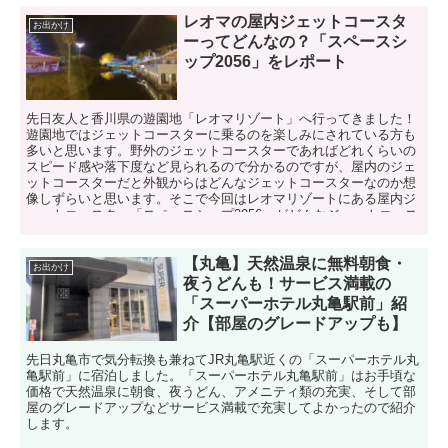
レオマの屋内ジェットコースタ
お出かけ
ーってどんなの？「スペースシ
ップ2056」をレポート
先日友人と香川県の遊園地「レオマリゾート」へ行ってきました！
遊園地ではジェットコースターに乗るのを楽しみにされている方も
多いと思います。野外のジェットコースターであればどれくらいの
スピード感や落下度など見られるので分かるのですが、屋内のジェ
ットコースターだと外観からはどんなジェットコースターなのか想
像しずらいと思います。そこで今回はレオマリゾートにある屋内ジ
ェットコースター「スペースシップ2056」がどんなジェットコース
ターなのか、乗る前から実際に乗った感想までレポートします。
【丸亀】天然温泉に無料朝食・
お出かけ
夜うどんも！サービス満載の
「スーパーホテル丸亀駅前」紹
介【部屋のグレードアップも】
先日丸亀市で気分転換も兼ねてJR丸亀駅近くの「スーパーホテル丸
亀駅前」に宿泊しました。「スーパーホテル丸亀駅前」はお手頃な
価格で天然温泉に朝食、夜うどん、アメニティ類の充実、そして部
屋のグレードアップなどサービス満載で充実してよかったので紹介
します。