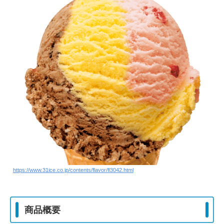
https://www.31ice.co.jp/contents/flavor/fl3042.html
商品概要