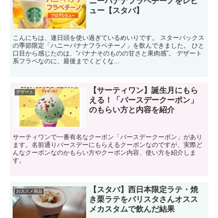
ニーバナナフラペチーノをレビ
ュー【スタバ】
こんにちは、連日頭を使い過ぎているめいりです。 スターバックス
の季節限定「ハニーバナナフラペチーノ」を飲んできました。 ひと
口目から感じたのは、“バナナそのものの甘さと果肉感”。 デザート
系フラペなのに、最後までくどくな...
【サーティワン】誕生月にもら
デザート
える！「バースデークーポン」
のもらい方と内容を紹介
サーティワンで一番有名なクーポン「バースデークーポン」があり
ます。名前通りバースデーにもらえるクーポンなのですが、実際ど
んなクーポンなのかもらい方やクーポン内容、使い方を紹介しま
す。
【スタバ】西日本限定ラテ・焼
おススメ商品
き栗ラテをバリスタさんオスス
メカスタムで飲んだ結果