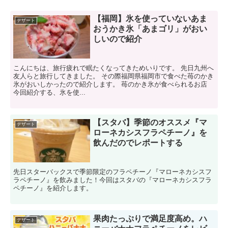
【福岡】氷を使っていないあま
デザート
おうかき氷「あまゴリ」がおい
しいので紹介
こんにちは、旅行疲れで眠たくなってきためいりです。 先日九州へ
友人らと旅行してきました。 その際福岡県福岡市で食べた苺のかき
氷がおいしかったので紹介します。 苺のかき氷が食べられるお店
今回紹介する、氷を使...
【スタバ】季節のオススメ『マ
デザート
ローネカシスフラペチーノ』を
飲んだのでレポートする
先日スターバックスで季節限定のフラペチーノ『マローネカシスフ
ラペチーノ』を飲みました！今回はスタバの『マローネカシスフラ
ペチーノ』を紹介します。
果肉たっぷりで満足度高め。ハ
デザート