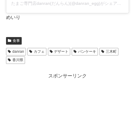
たまご専門店danran(だんらん)(@danran_egg)がシェアした投稿
めいり
食事
danran
カフェ
デザート
パンケーキ
三木町
香川県
スポンサーリンク