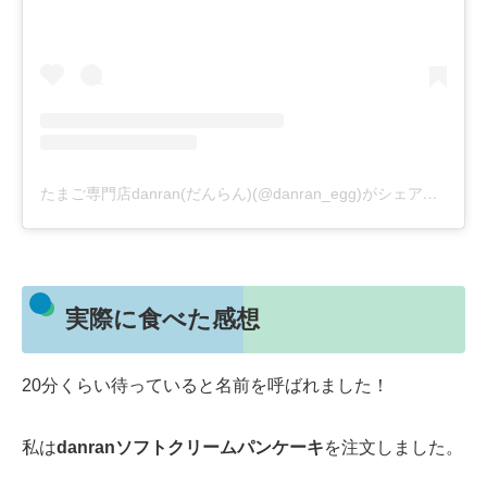
たまご専門店danran(だんらん)(@danran_egg)がシェアした投稿
実際に食べた感想
20分くらい待っていると名前を呼ばれました！
私は
danranソフトクリームパンケーキ
を注文しました。