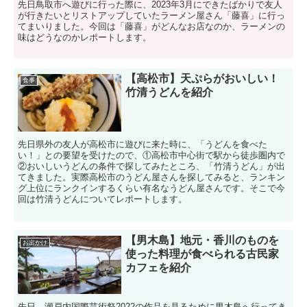
先日鳥取市へ遊びに行った際に、2023年3月にできたばかりで友人
が行きたいとリストアップしていたラーメン屋さん「藤喜」に行っ
てまいりました。今回は「藤喜」がどんなお店なのか、ラーメンの
味はどうなのかレポートします。
【高松市】天ぷらがおいしい！
食事
竹清うどんを紹介
先日県外の友人が高松市に遊びに来た時に、「うどんを食べた
い！」との要望を受けたので、①高松市中心街で駅から徒歩圏内で
②おいしいうどんの条件で探してみたところ、「竹清うどん」が出
てきました。実際高松市のうどん屋さんを探してみると、ランキン
グ上位にランクインするくらい有名なうどん屋さんです。そこで今
回は竹清うどんについてレポートします。
【男木島】地元・香川のものを
お出かけ
使った料理が食べられる古民家
カフェを紹介
先日、瀬戸内国際芸術祭2022の作品を見るために男木島へ行ってき