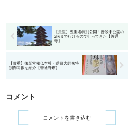
【貴重】五重塔特別公開！普段未公開の
2階まで行けるので行ってきた【善通
寺】
【貴重】御影堂秘仏本尊・瞬目大師像特
別御開帳を紹介【善通寺市】
コメント
コメントを書き込む