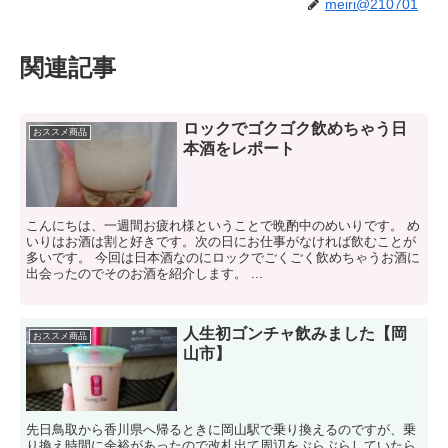
meiri@210701
関連記事
ロックでゴクゴク飲めちゃう日
おススメ商品
本酒をレポート
こんにちは、一週間お疲れ様ということで晩酌中のめいりです。 め
いりはお酒は割と好きです。次の日にお仕事がなければ飲むことが
多いです。 今回は日本酒なのにロックでごくごく飲めちゃうお酒に
出会ったのでそのお酒を紹介します。 ...
人生初ゴンチャ飲みました【岡
おススメ商品
山市】
先日鳥取から香川県へ帰るときに岡山駅で乗り換えるのですが、乗
り換え時間に余裕があったので改札出て周辺をぶらぶらしていたら