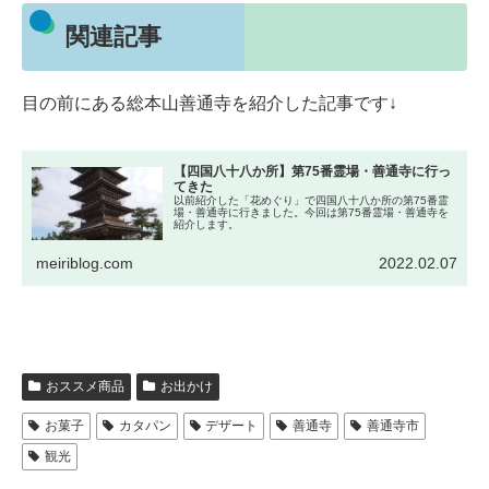
関連記事
目の前にある総本山善通寺を紹介した記事です↓
【四国八十八か所】第75番霊場・善通寺に行っ
てきた
以前紹介した「花めぐり」で四国八十八か所の第75番霊
場・善通寺に行きました。今回は第75番霊場・善通寺を
紹介します。
meiriblog.com
2022.02.07
おススメ商品
お出かけ
お菓子
カタパン
デザート
善通寺
善通寺市
観光