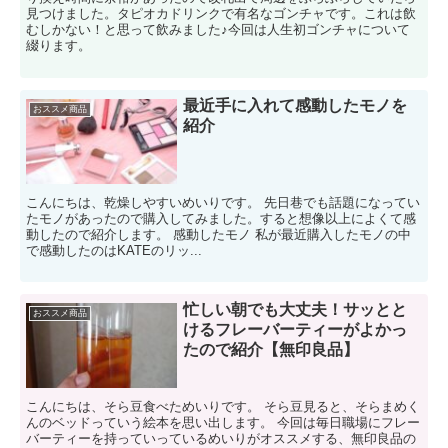
見つけました。タピオカドリンクで有名なゴンチャです。これは飲
むしかない！と思って飲みました♪今回は人生初ゴンチャについて
綴ります。
最近手に入れて感動したモノを
おススメ商品
紹介
こんにちは、乾燥しやすいめいりです。 先日巷でも話題になってい
たモノがあったので購入してみました。すると想像以上によくて感
動したので紹介します。 感動したモノ 私が最近購入したモノの中
で感動したのはKATEのリッ...
忙しい朝でも大丈夫！サッとと
おススメ商品
けるフレーバーティーがよかっ
たので紹介【無印良品】
こんにちは、そら豆食べためいりです。 そら豆見ると、そらまめく
んのベッドっていう絵本を思い出します。 今回は毎日職場にフレー
バーティーを持っていっているめいりがオススメする、無印良品の