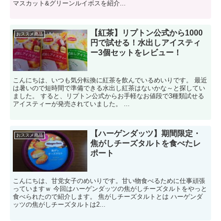
マスカット&グリーンルイボスを紹介...
【紅茶】リプトン公式から1000
おススメ商品
円で試せる！水出しアイスティ
ー3個セットをレビュー！
こんにちは、いつも気分転換に紅茶を飲んでいるめいりです。 最近
は暑いので短時間で準備できる水出し紅茶はないかな～と探してい
ました。 すると、リプトン公式からお手軽なお値段で3種類試せる
アイスティーが発売されていました。 ...
【ハーゲンダッツ】期間限定・
おススメ商品
焦がしチーズタルトを食べたレ
ポート
こんにちは、甘党女子のめいりです。甘い物食べるために仕事頑張
っていますｗ 今回はハーゲンダッツの焦がしチーズタルトをやっと
食べられたので紹介します。 焦がしチーズタルトとは ハーゲンダ
ッツの焦がしチーズタルトは2...