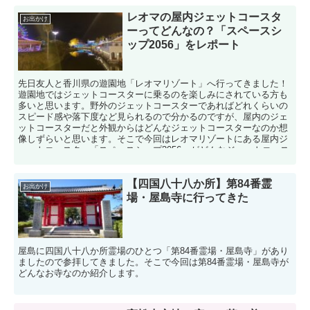
レオマの屋内ジェットコースタ
お出かけ
ーってどんなの？「スペースシ
ップ2056」をレポート
先日友人と香川県の遊園地「レオマリゾート」へ行ってきました！
遊園地ではジェットコースターに乗るのを楽しみにされている方も
多いと思います。野外のジェットコースターであればどれくらいの
スピード感や落下度など見られるので分かるのですが、屋内のジェ
ットコースターだと外観からはどんなジェットコースターなのか想
像しずらいと思います。そこで今回はレオマリゾートにある屋内ジ
ェットコースター「スペースシップ2056」がどんなジェットコース
ターなのか、乗る前から実際に乗った感想までレポートします。
【四国八十八か所】第84番霊
お出かけ
場・屋島寺に行ってきた
屋島に四国八十八か所霊場のひとつ「第84番霊場・屋島寺」があり
ましたので参拝してきました。そこで今回は第84番霊場・屋島寺が
どんなお寺なのか紹介します。