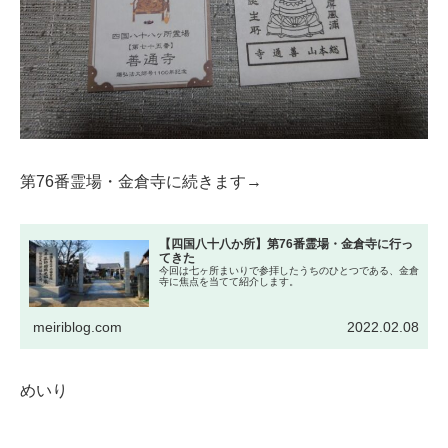
第76番霊場・金倉寺に続きます→
【四国八十八か所】第76番霊場・金倉寺に行っ
てきた
今回は七ヶ所まいりで参拝したうちのひとつである、金倉
寺に焦点を当てて紹介します。
meiriblog.com
2022.02.08
めいり