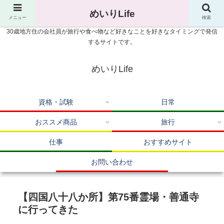
めいりLife
メニュー
検索
30歳地方住の会社員が旅行や食べ物など好きなことを好きなタイミングで発信
するサイトです。
めいりLife
資格・試験
日常
おススメ商品
旅行
仕事
おすすめサイト
お問い合わせ
【四国八十八か所】第75番霊場・善通寺
に行ってきた