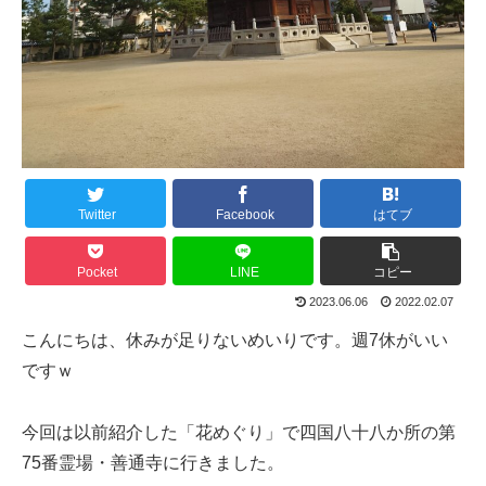
Twitter
Facebook
はてブ
Pocket
LINE
コピー
2023.06.06
2022.02.07
こんにちは、休みが足りないめいりです。週7休がいい
ですｗ
今回は以前紹介した「花めぐり」で四国八十八か所の第
75番霊場・善通寺に行きました。