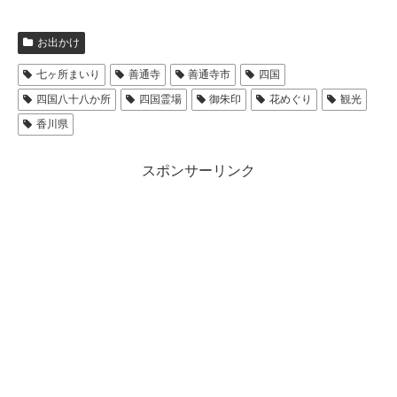
お出かけ
七ヶ所まいり
善通寺
善通寺市
四国
四国八十八か所
四国霊場
御朱印
花めぐり
観光
香川県
スポンサーリンク