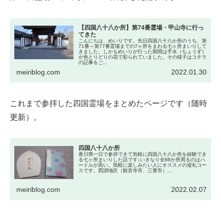
【四国八十八か所】第74番霊場・甲山寺に行っ
てきた
こんにちは、めいりです。先日四国八十八か所のうち、第
71番～第77番霊場までの7ヶ所をまわる七ヶ所まいりして
きました。しかもめいりが行った期間は手水（ちょうず）
が色とりどりの花で彩られていました。その様子はコチラ
の記事をご...
meiriblog.com
2022.01.30
これまで参拝した四国霊場をまとめたページです（随時
更新）。
四国八十八か所
香川県一日で参拝できて気軽に四国八十八か所を経験でき
る七ヶ所まいりした話です↓いきなり全88か所周るのはハ
ードルが高い。気軽に楽しみたい人にオススメの巡礼コー
スです。西讃地区（観音寺市、三豊市）...
meiriblog.com
2022.02.07