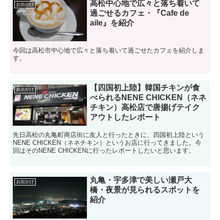
高松中心地で広々と落ち着いて
お出かけ
過ごせるカフェ・『Cafe de
aile』を紹介
今回は高松市中心地で広々と落ち着いて過ごせたカフェを紹介しま
す。
【四国初上陸】韓国チキンが食
お出かけ
べられるNENE CHICKEN（ネネ
チキン）高松店で唐揚げテイク
アウトしたレポート
先日高松の丸亀町商店街に友人と行ったときに、四国初上陸という
NENE CHICKEN（ネネチキン）というお店に行ってきました。今
回はそのNENE CHICKENに行ったレポートしたいと思います。
丸亀・宇多津で美しい瀬戸大
お出かけ
橋・夜景が見られるスポットを
紹介