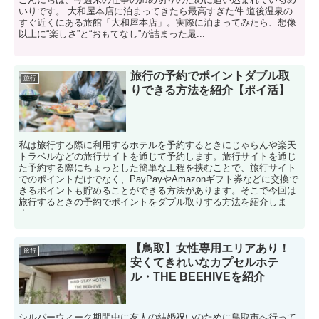
いりです。 大和屋本店に泊まってきたら最高すぎた件 道後温泉の
すぐ近くにある旅館「大和屋本店」。実際に泊まってみたら、想像
以上に“楽しさ”と“おもてなし”が詰まった最...
旅行の予約でポイントダブル取
旅行
りできる方法を紹介【ポイ活】
私は旅行する際に利用するホテルを予約するときにじゃらんや楽天
トラベルなどの旅行サイトを通じて予約します。旅行サイトを通じ
た予約する際にちょっとした簡単な工程を挟むことで、旅行サイト
でのポイントだけでなく、PayPayやAmazonギフト券などに交換で
きるポイントも貯めることができる方法があります。そこで今回は
旅行するときの予約でポイントをダブル取りする方法を紹介しま
す。
【鳥取】女性専用エリアあり！
旅行
安くてきれいなカプセルホテ
ル・THE BEEHIVEを紹介
シルバーウィーク期間中に友人の結婚祝いのために鳥取市へ行って