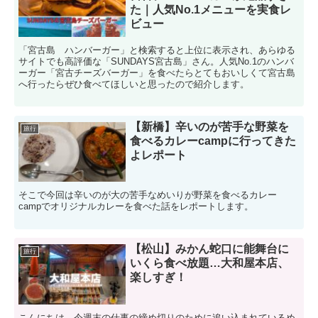
た｜人気No.1メニューを実食レ
ビュー
「宮古島 ハンバーガー」と検索すると上位に表示され、あらゆる
サイトでも高評価な「SUNDAYS宮古島」さん。人気No.1のハンバ
ーガー「宮古チーズバーガー」を食べたらとてもおいしくて宮古島
へ行ったらぜひ食べてほしいと思ったので紹介します。
【新橋】辛いのが苦手な野菜を
旅行
食べるカレーcampに行ってきた
よレポート
そこで今回は辛いのが大の苦手なめいりが野菜を食べるカレー
campでオリジナルカレーを食べた話をレポートします。
【松山】みかん蛇口に能舞台に
旅行
いくら食べ放題…大和屋本店、
楽しすぎ！
こんにちは、今週末の仕事の締め切りのために追い込まれているめ