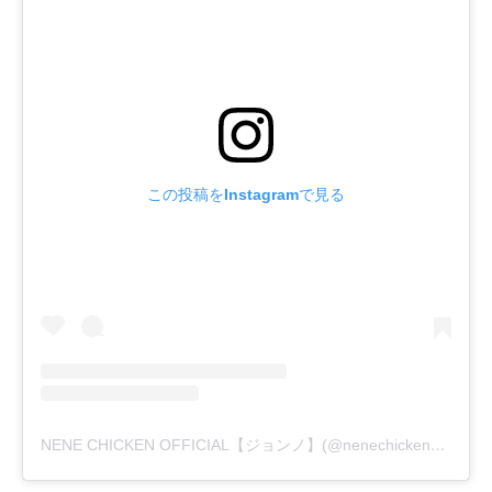
この投稿をInstagramで見る
NENE CHICKEN OFFICIAL【ジョンノ】(@nenechicken_official_jp)がシェアした投稿