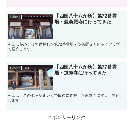
【四国八十八か所】第72番霊
お出かけ
場・曼荼羅寺に行ってきた
今回は花めぐりで参拝した第72番霊場・曼荼羅寺をピックアップし
て紹介します。
【四国八十八か所】第77番霊
お出かけ
場・道隆寺に行ってきた
今回は、この七ヶ所まいりで最後に参拝した道隆寺に注目して紹介
します。
スポンサーリンク