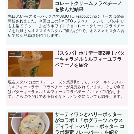
コレートクリームフラペチーノ
を飲んだ結果
先日8/3からスターバックスでJiMOTO Frappuccinoシリーズは発売
開始されました。今回はこのJiMOTOフラペチーノシリーズの中で
も山梨ててっ！！ぶどうホワイトチョコレートクリームフラペチー
ノを店員さんオススメカスタムで飲んだので、オススメカスタム含
めて飲んだ感想を紹介します。
【スタバ】ホリデー第2弾！バタ
デザート
ーキャラメルミルフィーユフラ
ペチーノを紹介
現在スタバではホリデーシーズン第2弾として、バターキャラメル
ミルフィーユラテ・フラペチーノが発売されています。そこで今回
はバターキャラメルミルフィーユフラペチーノについて紹介しま
す。さらに今だけできる特別なトッピングについても紹介します。
サーティワンとハリーポッター
デザート
がコラボ！「ホグワーツ ハウス
ディライト-ハリー・ポッター コ
ラボ限定フレーバー-」を紹介