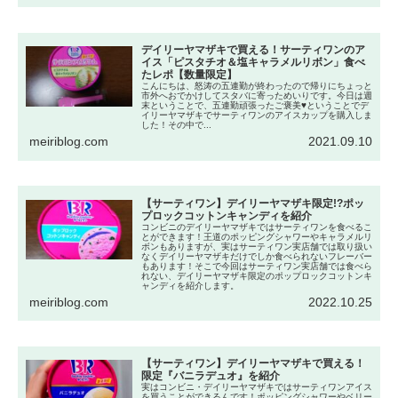
デイリーヤマザキで買える！サーティワンのア
イス「ピスタチオ＆塩キャラメルリボン」食べ
たレポ【数量限定】
こんにちは、怒涛の五連勤が終わったので帰りにちょっと
市外へおでかけしてスタバに寄っためいりです。今日は週
末ということで、五連勤頑張ったご褒美♥ということでデ
イリーヤマザキでサーティワンのアイスカップを購入しま
した！その中で...
meiriblog.com
2021.09.10
【サーティワン】デイリーヤマザキ限定!?ポッ
プロックコットンキャンディを紹介
コンビニのデイリーヤマザキではサーティワンを食べるこ
とができます！王道のポッピングシャワーやキャラメルリ
ボンもありますが、実はサーティワン実店舗では取り扱い
なくデイリーヤマザキだけでしか食べられないフレーバー
もあります！そこで今回はサーティワン実店舗では食べら
れない、デイリーヤマザキ限定のポップロックコットンキ
ャンディを紹介します。
meiriblog.com
2022.10.25
【サーティワン】デイリーヤマザキで買える！
限定『バニラデュオ』を紹介
実はコンビニ・デイリーヤマザキではサーティワンアイス
を買うことができるんです！ポッピングシャワーやベリー