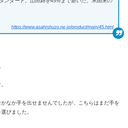
タンダード。山田錦を45%まで磨いた。米由来の
https://www.asahishuzo.ne.jp/product/main/45.html
…
す。
なかなか手を出せませんでしたが、こちらはまだ手を
を選びました。