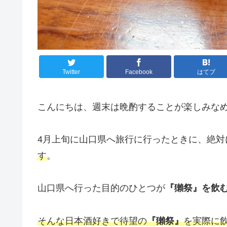
Twitter
Facebook
はてブ
こんにちは、週末は晩酌することが楽しみな
4月上旬に山口県へ旅行に行ったときに、絶対
す
。
山口県へ行った目的のひとつが
『獺祭』を飲
そんな日本酒好きで待望の
『獺祭』
を実際に